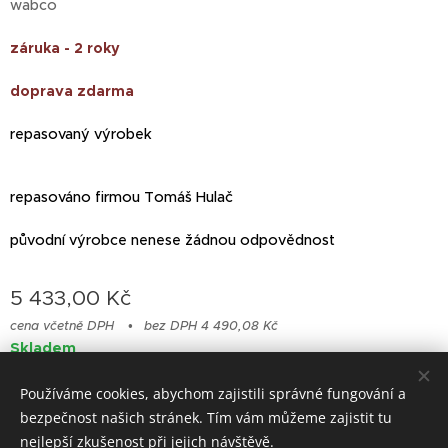
wabco
záruka - 2 roky
doprava zdarma
repasovaný výrobek
repasováno firmou Tomáš Hulač
původní výrobce nenese žádnou odpovědnost
5 433,00
Kč
cena včetně DPH
bez DPH 4 490,08 Kč
Skladem
Používáme cookies, abychom zajistili správné fungování a
bezpečnost našich stránek. Tím vám můžeme zajistit tu
Cookies
nejlepší zkušenost při jejich návštěvě.