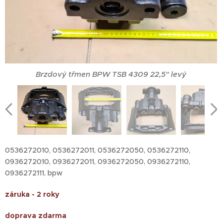
Brzdový třmen BPW TSB 4309 22,5" levý
Brzdový třmen BPW TSB 4309 22,5" levý
Brzdový třmen BPW TSB 4309 22,5" levý
0536272010, 0536272011, 0536272050, 0536272110,
0936272010, 0936272011, 0936272050, 0936272110,
0936272111, bpw
záruka - 2 roky
doprava zdarma